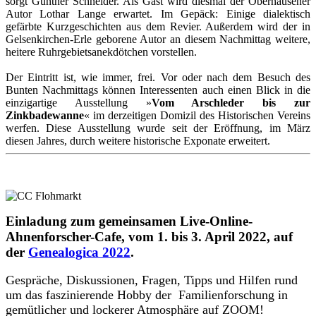
sorgt Günther Schneider. Als Gast wird diesmal der Oberhausener
Autor Lothar Lange erwartet. Im Gepäck: Einige dialektisch
gefärbte Kurzgeschichten aus dem Revier. Außerdem wird der in
Gelsenkirchen-Erle geborene Autor an diesem Nachmittag weitere,
heitere Ruhrgebietsanekdötchen vorstellen.
Der Eintritt ist, wie immer, frei. Vor oder nach dem Besuch des
Bunten Nachmittags können Interessenten auch einen Blick in die
einzigartige Ausstellung »
Vom Arschleder bis zur
Zinkbadewanne
« im derzeitigen Domizil des Historischen Vereins
werfen. Diese Ausstellung wurde seit der Eröffnung, im März
diesen Jahres, durch weitere historische Exponate erweitert.
Einladung zum gemeinsamen Live-Online-
Ahnenforscher-Cafe, vom 1. bis 3. April 2022, auf
der
Genealogica 2022
.
Gespräche, Diskussionen, Fragen, Tipps und Hilfen rund
um das faszinierende Hobby der Familienforschung in
gemütlicher und lockerer Atmosphäre auf ZOOM!