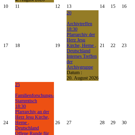
10
11
12
13
14
15
16
20
Archivtreffen
18:30
Pfarrarchiv der
Herz Jesu
17
18
19
Kirche, Herne ,
21
22
23
Deutschland
Internes Treffen
der
Archivgruppe
Datum :
20. August 2026
25
Familienforschungs-
Stammtisch
18:30
Pfarrarchiv an der
Herz Jesu Kirche,
24
Herne ,
26
27
28
29
30
Deutschland
Offene Runde für