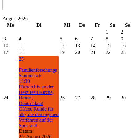
August 2026
Mo
Di
Mi
Do
Fr
Sa
So
1
2
3
4
5
6
7
8
9
10
11
12
13
14
15
16
17
18
19
20
21
22
23
25
Familienforschungs-
Stammtisch
18:30
Pfarrarchiv an der
Herz Jesu Kirche,
24
Herne ,
26
27
28
29
30
Deutschland
Offene Runde für
alle, die den eigenen
Vorfahren auf der
Spur sind.
Datum :
25. August 2026