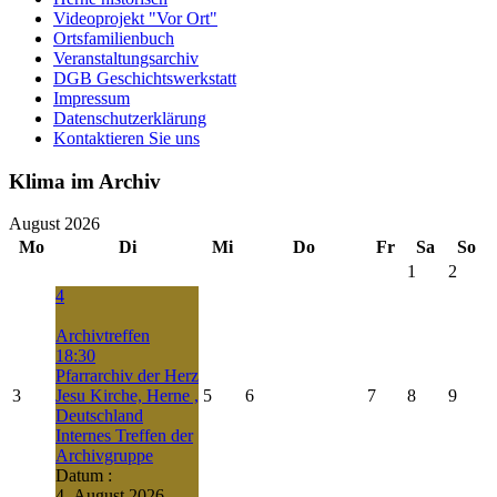
Videoprojekt "Vor Ort"
Ortsfamilienbuch
Veranstaltungsarchiv
DGB Geschichtswerkstatt
Impressum
Datenschutzerklärung
Kontaktieren Sie uns
Klima im Archiv
August 2026
Mo
Di
Mi
Do
Fr
Sa
So
1
2
4
Archivtreffen
18:30
Pfarrarchiv der Herz
3
Jesu Kirche, Herne ,
5
6
7
8
9
Deutschland
Internes Treffen der
Archivgruppe
Datum :
4. August 2026