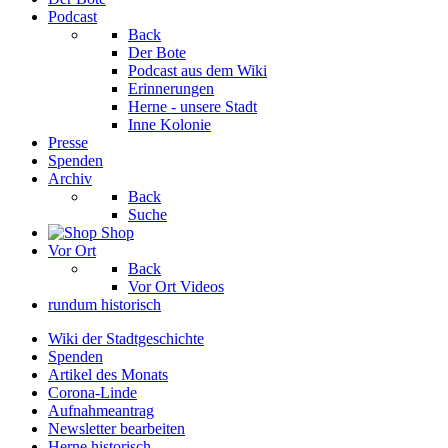
Podcast
Back
Der Bote
Podcast aus dem Wiki
Erinnerungen
Herne - unsere Stadt
Inne Kolonie
Presse
Spenden
Archiv
Back
Suche
Shop
Vor Ort
Back
Vor Ort Videos
rundum historisch
Wiki der Stadtgeschichte
Spenden
Artikel des Monats
Corona-Linde
Aufnahmeantrag
Newsletter bearbeiten
Herne historisch