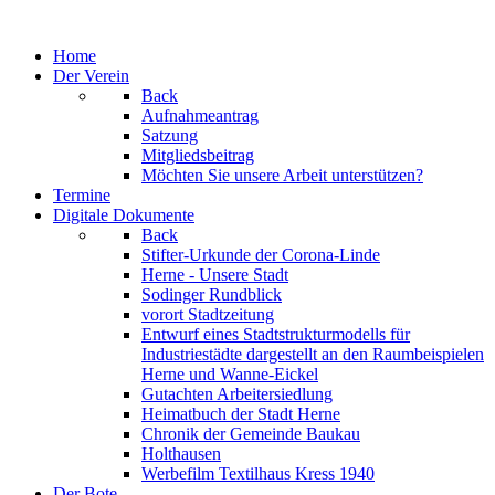
Jahr
Monat
Jahr
Monat
Jahr
Monat
Jahr
Monat
Home
Der Verein
Back
Aufnahmeantrag
Satzung
Mitgliedsbeitrag
Möchten Sie unsere Arbeit unterstützen?
Termine
Digitale Dokumente
Back
Stifter-Urkunde der Corona-Linde
Herne - Unsere Stadt
Sodinger Rundblick
vorort Stadtzeitung
Entwurf eines Stadtstrukturmodells für
Industriestädte dargestellt an den Raumbeispielen
Herne und Wanne-Eickel
Gutachten Arbeitersiedlung
Heimatbuch der Stadt Herne
Chronik der Gemeinde Baukau
Holthausen
Werbefilm Textilhaus Kress 1940
Der Bote