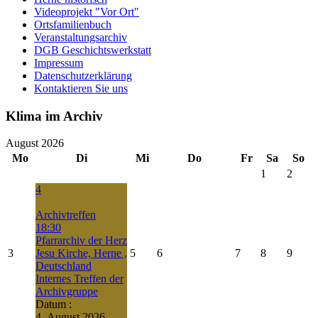
Videoprojekt "Vor Ort"
Ortsfamilienbuch
Veranstaltungsarchiv
DGB Geschichtswerkstatt
Impressum
Datenschutzerklärung
Kontaktieren Sie uns
Klima im Archiv
August 2026
Mo
Di
Mi
Do
Fr
Sa
So
1
2
4
Archivtreffen
18:30
Pfarrarchiv der Herz
3
Jesu Kirche, Herne ,
5
6
7
8
9
Deutschland
Internes Treffen der
Archivgruppe
Datum :
4. August 2026