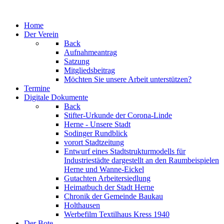
Jahr
Monat
Jahr
Monat
Home
Der Verein
Back
Aufnahmeantrag
Satzung
Mitgliedsbeitrag
Möchten Sie unsere Arbeit unterstützen?
Termine
Digitale Dokumente
Back
Stifter-Urkunde der Corona-Linde
Herne - Unsere Stadt
Sodinger Rundblick
vorort Stadtzeitung
Entwurf eines Stadtstrukturmodells für
Industriestädte dargestellt an den Raumbeispielen
Herne und Wanne-Eickel
Gutachten Arbeitersiedlung
Heimatbuch der Stadt Herne
Chronik der Gemeinde Baukau
Holthausen
Werbefilm Textilhaus Kress 1940
Der Bote