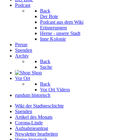
Podcast
Back
Der Bote
Podcast aus dem Wiki
Erinnerungen
Herne - unsere Stadt
Inne Kolonie
Presse
Spenden
Archiv
Back
Suche
Shop
Vor Ort
Back
Vor Ort Videos
rundum historisch
Wiki der Stadtgeschichte
Spenden
Artikel des Monats
Corona-Linde
Aufnahmeantrag
Newsletter bearbeiten
Herne historisch