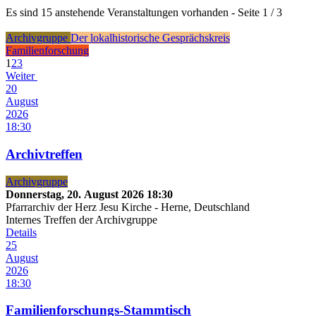
Es sind 15 anstehende Veranstaltungen vorhanden
- Seite 1 / 3
Archivgruppe
Der lokalhistorische Gesprächskreis
Familienforschung
1
2
3
Weiter
20
August
2026
18:30
Archivtreffen
Archivgruppe
Donnerstag, 20. August 2026
18:30
Pfarrarchiv der Herz Jesu Kirche
-
Herne, Deutschland
Internes Treffen der Archivgruppe
Details
25
August
2026
18:30
Familienforschungs-Stammtisch