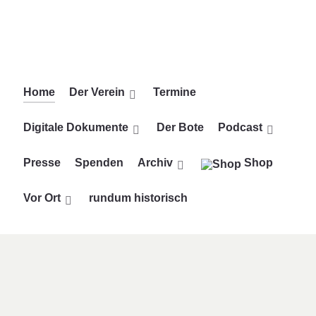
Vorheriges
Vorheriger
Nächstes
Nächstes
Jahr
Monat
Jahr
Monat
Home
Der Verein
Termine
Digitale Dokumente
Der Bote
Podcast
Presse
Spenden
Archiv
Shop
Vor Ort
rundum historisch