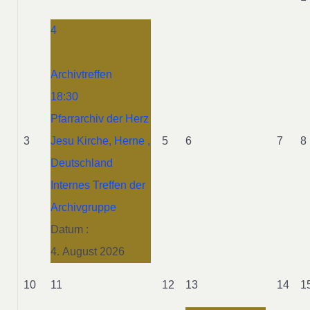
4
Archivtreffen
18:30
Pfarrarchiv der Herz
3
Jesu Kirche, Herne ,
5
6
7
8
Deutschland
Internes Treffen der
Archivgruppe
Datum :
4. August 2026
10
11
12
13
14
1