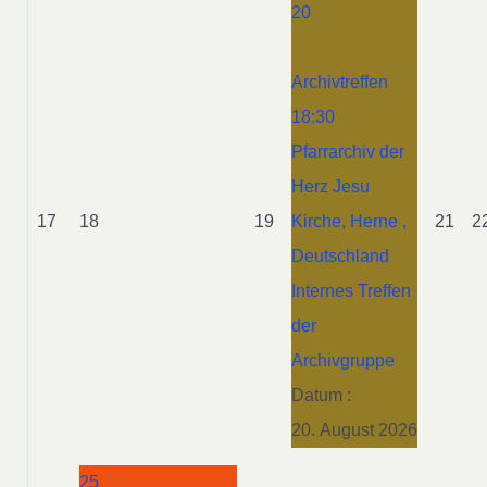
20
Archivtreffen
18:30
Pfarrarchiv der
Herz Jesu
17
18
19
Kirche, Herne ,
21
2
Deutschland
Internes Treffen
der
Archivgruppe
Datum :
20. August 2026
25