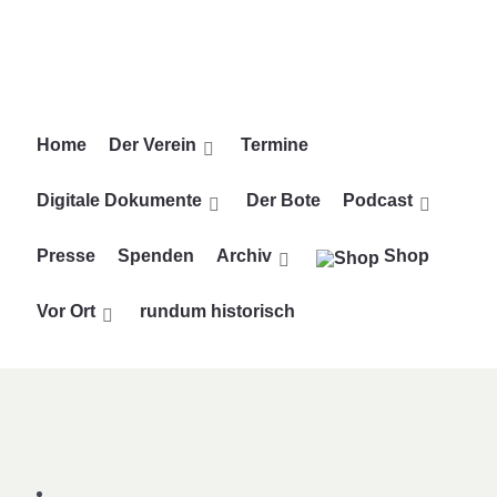
Vorheriges
Vorheriger
Nächstes
Nächstes
Jahr
Monat
Jahr
Monat
Home
Der Verein
Termine
Digitale Dokumente
Der Bote
Podcast
Presse
Spenden
Archiv
Shop
Vor Ort
rundum historisch