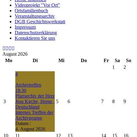
Videoprojekt "Vor Ort"
Ortsfamilienbuch
Veranstaltungsarchiv
DGB Geschichtswerkstatt
Impressum
Datenschutzerklärung
Kontaktieren Sie uns
August 2026
Mo
Di
Mi
Do
Fr
Sa
So
1
2
4
Archivtreffen
18:30
Pfarrarchiv der Herz
3
Jesu Kirche, Herne ,
5
6
7
8
9
Deutschland
Internes Treffen der
Archivgruppe
Datum :
4. August 2026
10
11
12
13
14
15
16