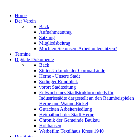
Jahr
Monat
Jahr
Monat
Home
Der Verein
Back
Aufnahmeantrag
Satzung
Mitgliedsbeitrag
Möchten Sie unsere Arbeit unterstützen?
Termine
Digitale Dokumente
Back
Stifter-Urkunde der Corona-Linde
Herne - Unsere Stadt
Sodinger Rundblick
vorort Stadtzeitung
Entwurf eines Stadtstrukturmodells für
Industriestädte dargestellt an den Raumbeispielen
Herne und Wanne-Eickel
Gutachten Arbeitersiedlung
Heimatbuch der Stadt Herne
Chronik der Gemeinde Baukau
Holthausen
Werbefilm Textilhaus Kress 1940
Der Bote