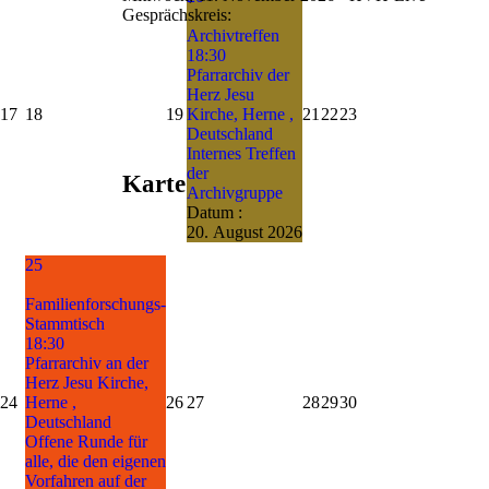
Gesprächskreis:
Archivtreffen
18:30
Pfarrarchiv der
Herz Jesu
17
18
19
Kirche, Herne ,
21
22
23
Deutschland
Internes Treffen
der
Karte
Archivgruppe
Datum :
20. August 2026
25
Familienforschungs-
Stammtisch
18:30
Pfarrarchiv an der
Herz Jesu Kirche,
24
Herne ,
26
27
28
29
30
Deutschland
Offene Runde für
alle, die den eigenen
Vorfahren auf der