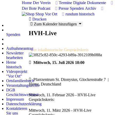
Home
Der Verein
Termine
Digitale Dokumente
Jahr
Monat
Jahr
Monat
Der Bote
Podcast
Presse
Spenden
Archiv
Shop
Vor Ort
rundum historisch
Drucken
Zum Kalender hinzufügen
Wiki der Stadtgeschichte
HVH-Live
Spenden
Artikel des Monats
Corona-Linde
Aufnahmeantrag
Der lokalhistorische Gesprächskreis
Newsletter
bearbeiten
Herne
Mittwoch, 15. Juli 2026
18:00
historisch
Videoprojekt
"Vor Ort"
Pfarrzentrum St. Dionysius, Glockenstraße 7
|
Ortsfamilienbuch
Herne, Deutschland
Veranstaltungsarchiv
DGB
Geschichtswerkstatt
Mittwoch, 11. Februar 2026 - HVH-Live
Impressum
Gesprächskreis:
Datenschutzerklärung
Kontaktieren
Mittwoch, 11. März 2026 - HVH-Live
Sie uns
Gesprächskreis: