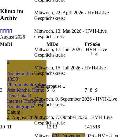
Klima im
Mittwoch, 22. April 2026 - HVH-Live
Archiv
Gesprächskreis:
Mittwoch, 13. Mai 2026 - HVH-Live
Gesprächskreis:
August 2026
Mo
Di
Mi
Do
Fr
Sa
So
Mittwoch, 17. Juni 2026 - HVH-Live
1
2
Gesprächskreis:
4
Mittwoch, 15. Juli 2026 - HVH-Live
Gesprächskreis:
Archivtreffen
18:30
Pfarrarchiv der Herz
Sommerpause...
3
Jesu Kirche, Herne ,
5
6
7
8
9
Deutschland
Mittwoch, 9. September 2026 - HVH-Live
Internes Treffen der
Gesprächskreis:
Archivgruppe
Datum :
Mittwoch, 7. Oktober 2026 - HVH-Live
4. August 2026
Gesprächskreis:
10
11
12
13
14
15
16
Mittwoch, 11. November 2026 - HVH-Live
20