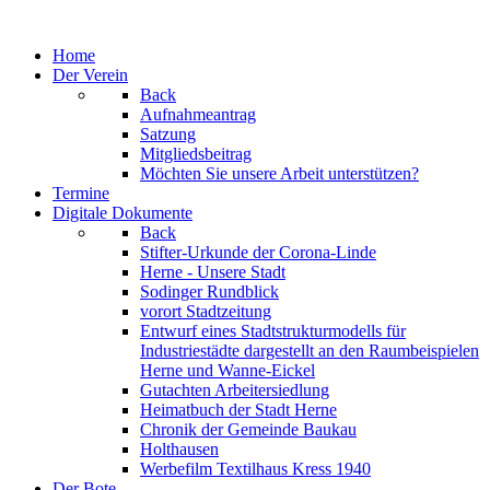
Jahr
Monat
Jahr
Monat
Home
Der Verein
Back
Aufnahmeantrag
Satzung
Mitgliedsbeitrag
Möchten Sie unsere Arbeit unterstützen?
Termine
Digitale Dokumente
Back
Stifter-Urkunde der Corona-Linde
Herne - Unsere Stadt
Sodinger Rundblick
vorort Stadtzeitung
Entwurf eines Stadtstrukturmodells für
Industriestädte dargestellt an den Raumbeispielen
Herne und Wanne-Eickel
Gutachten Arbeitersiedlung
Heimatbuch der Stadt Herne
Chronik der Gemeinde Baukau
Holthausen
Werbefilm Textilhaus Kress 1940
Der Bote