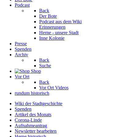
Podcast
Back
Der Bote
Podcast aus dem Wiki
Erinnerungen
Herne - unsere Stadt
Inne Kolonie
Presse
Spenden
Archiv
Back
Suche
Shop
Vor Ort
Back
Vor Ort Videos
rundum historisch
Wiki der Stadtgeschichte
Spenden
Artikel des Monats
Corona-Linde
Aufnahmeantrag
Newsletter bearbeiten
Herne historisch