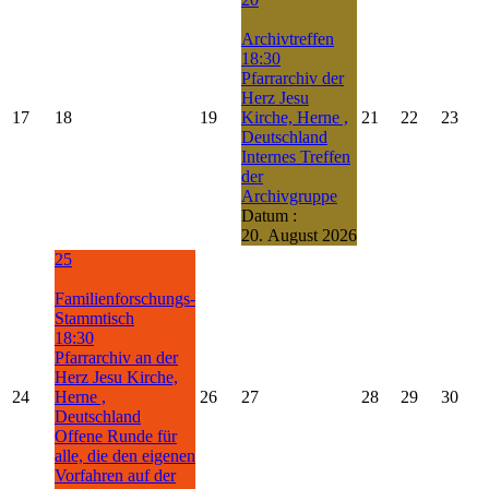
Archivtreffen
18:30
Pfarrarchiv der
Herz Jesu
17
18
19
Kirche, Herne ,
21
22
23
Deutschland
Internes Treffen
der
Archivgruppe
Datum :
20. August 2026
25
Familienforschungs-
Stammtisch
18:30
Pfarrarchiv an der
Herz Jesu Kirche,
24
Herne ,
26
27
28
29
30
Deutschland
Offene Runde für
alle, die den eigenen
Vorfahren auf der