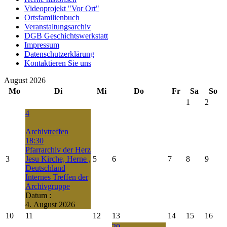
Videoprojekt "Vor Ort"
Ortsfamilienbuch
Veranstaltungsarchiv
DGB Geschichtswerkstatt
Impressum
Datenschutzerklärung
Kontaktieren Sie uns
August 2026
Mo
Di
Mi
Do
Fr
Sa
So
1
2
4
Archivtreffen
18:30
Pfarrarchiv der Herz
3
Jesu Kirche, Herne ,
5
6
7
8
9
Deutschland
Internes Treffen der
Archivgruppe
Datum :
4. August 2026
10
11
12
13
14
15
16
20