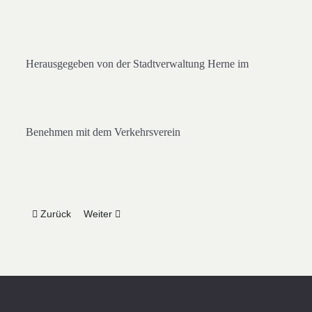
Herausgegeben von der Stadtverwaltung Herne
im
Benehmen mit dem Verkehrsverein
Vorheriger Beitrag: 1966-01/02 Herne - unsere Stadt Januar / 
Nächster Beitrag: 1966-04 Herne - unsere Stadt Apr
Zurück
Weiter