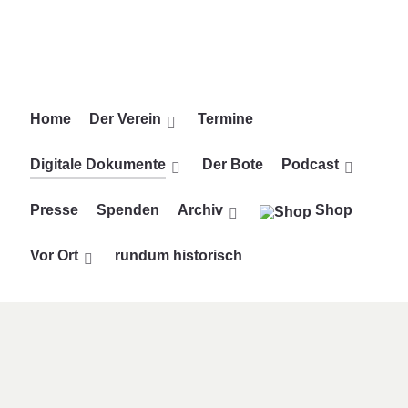
Vorheriges
Vorheriger
Nächstes
Nächstes
Jahr
Monat
Jahr
Monat
Home
Der Verein
Termine
Digitale Dokumente
Der Bote
Podcast
Presse
Spenden
Archiv
Shop
Vor Ort
rundum historisch