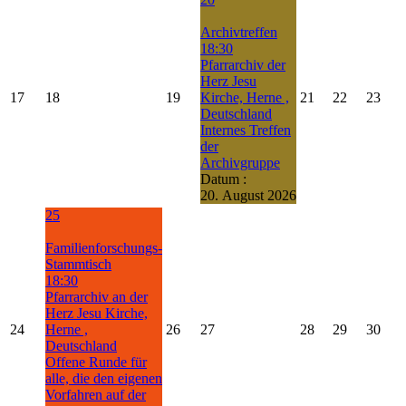
Archivtreffen
18:30
Pfarrarchiv der
Herz Jesu
17
18
19
Kirche, Herne ,
21
22
23
Deutschland
Internes Treffen
der
Archivgruppe
Datum :
20. August 2026
25
Familienforschungs-
Stammtisch
18:30
Pfarrarchiv an der
Herz Jesu Kirche,
24
Herne ,
26
27
28
29
30
Deutschland
Offene Runde für
alle, die den eigenen
Vorfahren auf der