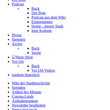
Podcast
Back
Der Bote
Podcast aus dem Wiki
Erinnerungen
Herne - unsere Stadt
Inne Kolonie
Presse
Spenden
Archiv
Back
Suche
Shop
Vor Ort
Back
Vor Ort Videos
rundum historisch
Wiki der Stadtgeschichte
Spenden
Artikel des Monats
Corona-Linde
Aufnahmeantrag
Newsletter bearbeiten
Herne historisch