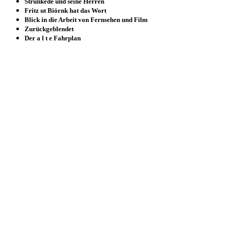
Strünkede und seine Herren
Fritz ut Biörnk hat das Wort
Blick in die Arbeit von Fernsehen und Film
Zurückgeblendet
Der a l t e Fahrplan