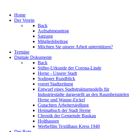
Jahr
Monat
Jahr
Monat
Home
Der Verein
Back
Aufnahmeantrag
Satzung
Mitgliedsbeitrag
Möchten Sie unsere Arbeit unterstützen?
Termine
Digitale Dokumente
Back
Stifter-Urkunde der Corona-Linde
Herne - Unsere Stadt
Sodinger Rundblick
vorort Stadtzeitung
Entwurf eines Stadtstrukturmodells für
Industriestädte dargestellt an den Raumbeispielen
Herne und Wanne-Eickel
Gutachten Arbeitersiedlung
Heimatbuch der Stadt Herne
Chronik der Gemeinde Baukau
Holthausen
Werbefilm Textilhaus Kress 1940
Der Bote