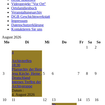
Videoprojekt "Vor Ort"
Ortsfamilienbuch
Veranstaltungsarchiv
DGB Geschichtswerkstatt
Impressum
Datenschutzerklärung
Kontaktieren Sie uns
August 2026
Mo
Di
Mi
Do
Fr
Sa
So
1
2
4
Archivtreffen
18:30
Pfarrarchiv der Herz
3
Jesu Kirche, Herne ,
5
6
7
8
9
Deutschland
Internes Treffen der
Archivgruppe
Datum :
4. August 2026
10
11
12
13
14
15
16
20