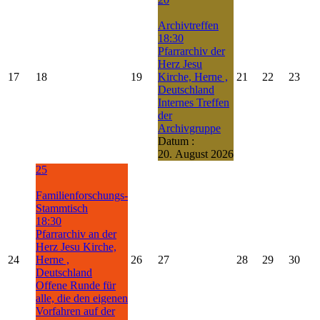
Archivtreffen
18:30
Pfarrarchiv der
Herz Jesu
17
18
19
Kirche, Herne ,
21
22
23
Deutschland
Internes Treffen
der
Archivgruppe
Datum :
20. August 2026
25
Familienforschungs-
Stammtisch
18:30
Pfarrarchiv an der
Herz Jesu Kirche,
24
Herne ,
26
27
28
29
30
Deutschland
Offene Runde für
alle, die den eigenen
Vorfahren auf der