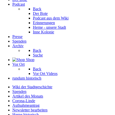
Podcast
Back
Der Bote
Podcast aus dem Wiki
Erinnerungen
Herne - unsere Stadt
Inne Kolonie
Presse
Spenden
Archiv
Back
Suche
Shop
Vor Ort
Back
Vor Ort Videos
rundum historisch
Wiki der Stadtgeschichte
Spenden
Artikel des Monats
Corona-Linde
Aufnahmeantrag
Newsletter bearbeiten
Herne historisch