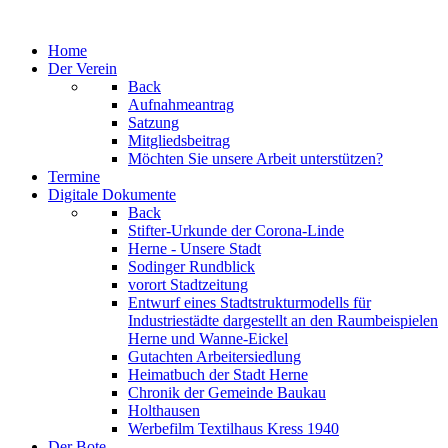
Jahr
Monat
Jahr
Monat
Home
Der Verein
Back
Aufnahmeantrag
Satzung
Mitgliedsbeitrag
Möchten Sie unsere Arbeit unterstützen?
Termine
Digitale Dokumente
Back
Stifter-Urkunde der Corona-Linde
Herne - Unsere Stadt
Sodinger Rundblick
vorort Stadtzeitung
Entwurf eines Stadtstrukturmodells für
Industriestädte dargestellt an den Raumbeispielen
Herne und Wanne-Eickel
Gutachten Arbeitersiedlung
Heimatbuch der Stadt Herne
Chronik der Gemeinde Baukau
Holthausen
Werbefilm Textilhaus Kress 1940
Der Bote