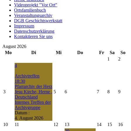
Videoprojekt "Vor Ort"
Ortsfamilienbuch
Veranstaltungsarchiv
DGB Geschichtswerkstatt
Impressum
Datenschutzerklärung
Kontaktieren Sie uns
August 2026
Mo
Di
Mi
Do
Fr
Sa
So
1
2
4
Archivtreffen
18:30
Pfarrarchiv der Herz
3
Jesu Kirche, Herne ,
5
6
7
8
9
Deutschland
Internes Treffen der
Archivgruppe
Datum :
4. August 2026
10
11
12
13
14
15
16
20