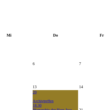
Mi
Do
Fr
6
7
13
14
20
Archivtreffen
18:30
Pfarrarchiv der Herz Jesu
21