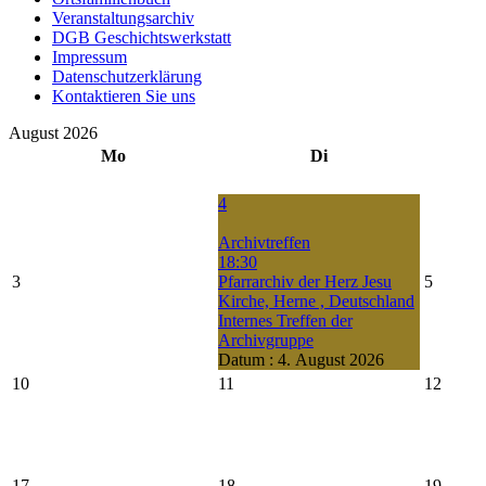
Veranstaltungsarchiv
DGB Geschichtswerkstatt
Impressum
Datenschutzerklärung
Kontaktieren Sie uns
August 2026
Mo
Di
4
Archivtreffen
18:30
3
Pfarrarchiv der Herz Jesu
5
Kirche, Herne , Deutschland
Internes Treffen der
Archivgruppe
Datum :
4. August 2026
10
11
12
17
18
19