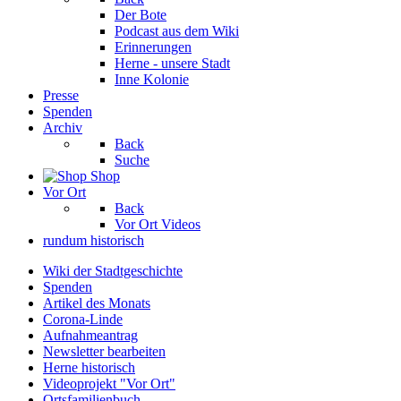
Der Bote
Podcast aus dem Wiki
Erinnerungen
Herne - unsere Stadt
Inne Kolonie
Presse
Spenden
Archiv
Back
Suche
Shop
Vor Ort
Back
Vor Ort Videos
rundum historisch
Wiki der Stadtgeschichte
Spenden
Artikel des Monats
Corona-Linde
Aufnahmeantrag
Newsletter bearbeiten
Herne historisch
Videoprojekt "Vor Ort"
Ortsfamilienbuch