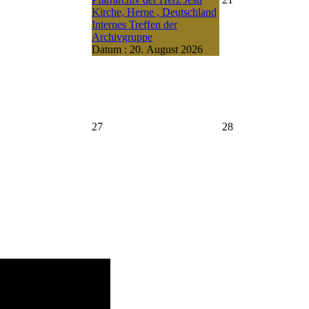
Kirche, Herne , Deutschland
Internes Treffen der
Archivgruppe
Datum :
20. August 2026
27
28