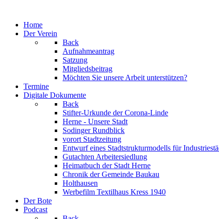
Jahr
Monat
Jahr
Monat
Home
Der Verein
Back
Aufnahmeantrag
Satzung
Mitgliedsbeitrag
Möchten Sie unsere Arbeit unterstützen?
Termine
Digitale Dokumente
Back
Stifter-Urkunde der Corona-Linde
Herne - Unsere Stadt
Sodinger Rundblick
vorort Stadtzeitung
Entwurf eines Stadtstrukturmodells für Industries
Gutachten Arbeitersiedlung
Heimatbuch der Stadt Herne
Chronik der Gemeinde Baukau
Holthausen
Werbefilm Textilhaus Kress 1940
Der Bote
Podcast
Back