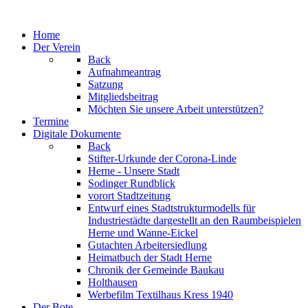
Jahr
Monat
Jahr
Monat
Home
Der Verein
Back
Aufnahmeantrag
Satzung
Mitgliedsbeitrag
Möchten Sie unsere Arbeit unterstützen?
Termine
Digitale Dokumente
Back
Stifter-Urkunde der Corona-Linde
Herne - Unsere Stadt
Sodinger Rundblick
vorort Stadtzeitung
Entwurf eines Stadtstrukturmodells für
Industriestädte dargestellt an den Raumbeispielen
Herne und Wanne-Eickel
Gutachten Arbeitersiedlung
Heimatbuch der Stadt Herne
Chronik der Gemeinde Baukau
Holthausen
Werbefilm Textilhaus Kress 1940
Der Bote