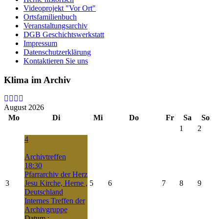
Videoprojekt "Vor Ort"
Ortsfamilienbuch
Veranstaltungsarchiv
DGB Geschichtswerkstatt
Impressum
Datenschutzerklärung
Kontaktieren Sie uns
Klima im Archiv
August 2026
Mo
Di
Mi
Do
Fr
Sa
So
1
2
4
Archivtreffen
18:30
Pfarrarchiv der Herz
3
Jesu Kirche, Herne ,
5
6
7
8
9
Deutschland
Internes Treffen der
Archivgruppe
Datum :