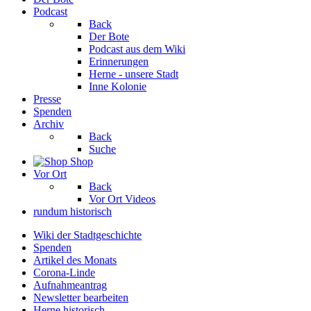
Podcast
Back
Der Bote
Podcast aus dem Wiki
Erinnerungen
Herne - unsere Stadt
Inne Kolonie
Presse
Spenden
Archiv
Back
Suche
Shop
Vor Ort
Back
Vor Ort Videos
rundum historisch
Wiki der Stadtgeschichte
Spenden
Artikel des Monats
Corona-Linde
Aufnahmeantrag
Newsletter bearbeiten
Herne historisch