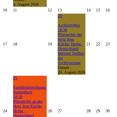
4. August 2026
10
11
12
13
14
15
16
20
Archivtreffen
18:30
Pfarrarchiv der
Herz Jesu
17
18
19
Kirche, Herne ,
21
22
23
Deutschland
Internes Treffen
der
Archivgruppe
Datum :
20. August 2026
25
Familienforschungs-
Stammtisch
18:30
Pfarrarchiv an der
Herz Jesu Kirche,
24
Herne ,
26
27
28
29
30
Deutschland